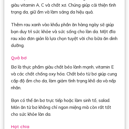
giàu vitamin A, C và chất xơ. Chúng giúp cải thiện tình
trạng da, giữ ẩm và làm sáng da hiệu quả.
Thêm rau xanh vào khẩu phần ăn hàng ngày sẽ giúp
bạn duy trì sức khỏe và sức sống cho làn da. Một đĩa
rau xào đơn giản là lựa chọn tuyệt vời cho bữa ăn dinh
dưỡng.
Quả bơ
Bơ là thực phẩm giàu chất béo lành mạnh, vitamin E
và các chất chống oxy hóa. Chất béo từ bơ giúp cung
cấp độ ẩm cho da, làm giảm tình trạng khô da và nếp
nhăn.
Bạn có thể ăn bơ trực tiếp hoặc làm sinh tố, salad.
Món ăn từ bơ không chỉ ngon miệng mà còn rất tốt
cho sức khỏe làn da.
Hạt chia