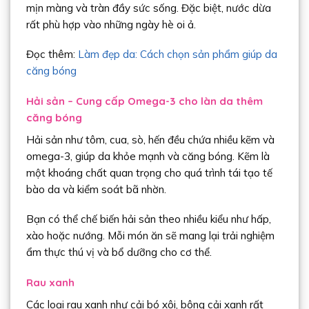
mịn màng và tràn đầy sức sống. Đặc biệt, nước dừa
rất phù hợp vào những ngày hè oi ả.
Đọc thêm:
Làm đẹp da: Cách chọn sản phẩm giúp da
căng bóng
Hải sản – Cung cấp Omega-3 cho làn da thêm
căng bóng
Hải sản như tôm, cua, sò, hến đều chứa nhiều kẽm và
omega-3, giúp da khỏe mạnh và căng bóng. Kẽm là
một khoáng chất quan trọng cho quá trình tái tạo tế
bào da và kiểm soát bã nhờn.
Bạn có thể chế biến hải sản theo nhiều kiểu như hấp,
xào hoặc nướng. Mỗi món ăn sẽ mang lại trải nghiệm
ẩm thực thú vị và bổ dưỡng cho cơ thể.
Rau xanh
Các loại rau xanh như cải bó xôi, bông cải xanh rất