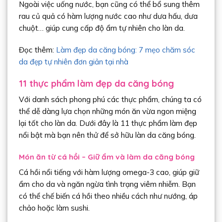
Ngoài việc uống nước, bạn cũng có thể bổ sung thêm
rau củ quả có hàm lượng nước cao như dưa hấu, dưa
chuột… giúp cung cấp độ ẩm tự nhiên cho làn da.
Đọc thêm:
Làm đẹp da căng bóng: 7 mẹo chăm sóc
da đẹp tự nhiên đơn giản tại nhà
11 thực phẩm làm đẹp da căng bóng
Với danh sách phong phú các thực phẩm, chúng ta có
thể dễ dàng lựa chọn những món ăn vừa ngon miệng
lại tốt cho làn da. Dưới đây là 11 thực phẩm làm đẹp
nổi bật mà bạn nên thử để sở hữu làn da căng bóng.
Món ăn từ cá hồi – Giữ ẩm và làm da căng bóng
Cá hồi nổi tiếng với hàm lượng omega-3 cao, giúp giữ
ẩm cho da và ngăn ngừa tình trạng viêm nhiễm. Bạn
có thể chế biến cá hồi theo nhiều cách như nướng, áp
chảo hoặc làm sushi.