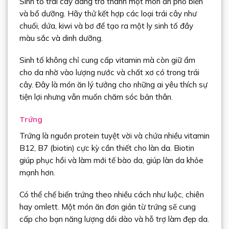
Sinh tố trái cây đang trở thành một món ăn phổ biến
và bổ dưỡng. Hãy thử kết hợp các loại trái cây như
chuối, dứa, kiwi và bơ để tạo ra một ly sinh tố đầy
màu sắc và dinh dưỡng.
Sinh tố không chỉ cung cấp vitamin mà còn giữ ẩm
cho da nhờ vào lượng nước và chất xơ có trong trái
cây. Đây là món ăn lý tưởng cho những ai yêu thích sự
tiện lợi nhưng vẫn muốn chăm sóc bản thân.
Trứng
Trứng là nguồn protein tuyệt vời và chứa nhiều vitamin
B12, B7 (biotin) cực kỳ cần thiết cho làn da. Biotin
giúp phục hồi và làm mới tế bào da, giúp làn da khỏe
mạnh hơn.
Có thể chế biến trứng theo nhiều cách như luộc, chiên
hay omlett. Một món ăn đơn giản từ trứng sẽ cung
cấp cho bạn năng lượng dồi dào và hỗ trợ làm đẹp da.