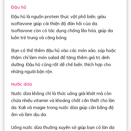
Đậu hũ
Đậu hũ là nguồn protein thực vật phổ biến, giàu
isoflavone giúp cải thiện độ đàn hồi của da.
Isoflavone còn có tác dụng chống lão hóa, giúp da
luôn trẻ trung và căng bóng.
Bạn có thể thêm đậu hũ vào các món xào, súp hoặc
thậm chí làm món salad để tăng thêm giá trị dinh
dưỡng. Đậu hũ cũng rất dễ chế biến, thích hợp cho
những người bận rộn.
Nước dừa
Nước dừa không chỉ là thức uống giải khát mà còn
chứa nhiều vitamin và khoáng chất cần thiết cho làn
da. Kali và magie trong nước dừa giúp cân bằng độ
ẩm và làm dịu da.
Uống nước dừa thường xuyên sẽ giúp bạn có làn da