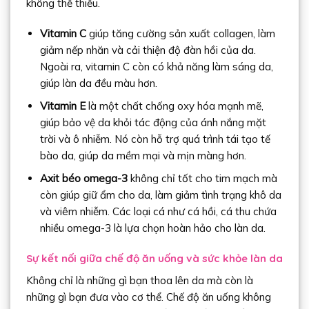
không thể thiếu.
Vitamin C
giúp tăng cường sản xuất collagen, làm
giảm nếp nhăn và cải thiện độ đàn hồi của da.
Ngoài ra, vitamin C còn có khả năng làm sáng da,
giúp làn da đều màu hơn.
Vitamin E
là một chất chống oxy hóa mạnh mẽ,
giúp bảo vệ da khỏi tác động của ánh nắng mặt
trời và ô nhiễm. Nó còn hỗ trợ quá trình tái tạo tế
bào da, giúp da mềm mại và mịn màng hơn.
Axit béo omega-3
không chỉ tốt cho tim mạch mà
còn giúp giữ ẩm cho da, làm giảm tình trạng khô da
và viêm nhiễm. Các loại cá như cá hồi, cá thu chứa
nhiều omega-3 là lựa chọn hoàn hảo cho làn da.
Sự kết nối giữa chế độ ăn uống và sức khỏe làn da
Không chỉ là những gì bạn thoa lên da mà còn là
những gì bạn đưa vào cơ thể. Chế độ ăn uống không