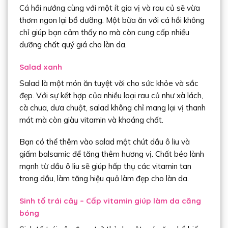
Cá hồi nướng cùng với một ít gia vị và rau củ sẽ vừa
thơm ngon lại bổ dưỡng. Một bữa ăn với cá hồi không
chỉ giúp bạn cảm thấy no mà còn cung cấp nhiều
dưỡng chất quý giá cho làn da.
Salad xanh
Salad là một món ăn tuyệt vời cho sức khỏe và sắc
đẹp. Với sự kết hợp của nhiều loại rau củ như xà lách,
cà chua, dưa chuột, salad không chỉ mang lại vị thanh
mát mà còn giàu vitamin và khoáng chất.
Bạn có thể thêm vào salad một chút dầu ô liu và
giấm balsamic để tăng thêm hương vị. Chất béo lành
mạnh từ dầu ô liu sẽ giúp hấp thụ các vitamin tan
trong dầu, làm tăng hiệu quả làm đẹp cho làn da.
Sinh tố trái cây – Cấp vitamin giúp làm da căng
bóng