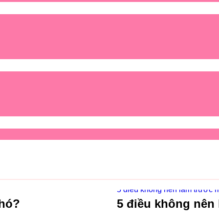
5 điều không nên làm trước m
phó?
5 điều không nên 