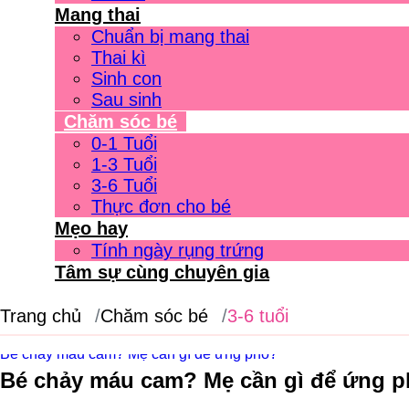
Mang thai
Chuẩn bị mang thai
Thai kì
Sinh con
Sau sinh
Chăm sóc bé
0-1 Tuổi
1-3 Tuổi
3-6 Tuổi
Thực đơn cho bé
Mẹo hay
Tính ngày rụng trứng
Tâm sự cùng chuyên gia
Trang chủ
Chăm sóc bé
3-6 tuổi
Bé chảy máu cam? Mẹ cần gì để ứng phó?
Bé chảy máu cam? Mẹ cần gì để ứng 