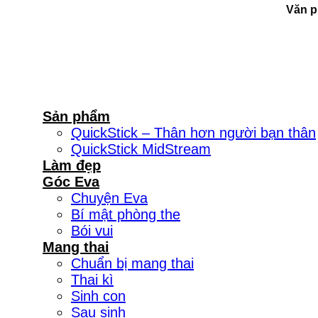
Văn p
Sản phẩm
QuickStick – Thân hơn người bạn thân
QuickStick MidStream
Làm đẹp
Góc Eva
Chuyện Eva
Bí mật phòng the
Bói vui
Mang thai
Chuẩn bị mang thai
Thai kì
Sinh con
Sau sinh