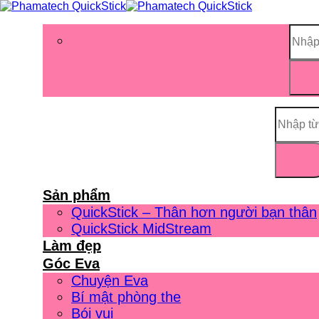
Sản phẩm
QuickStick – Thân hơn người bạn thân
QuickStick MidStream
Làm đẹp
Góc Eva
Chuyện Eva
Bí mật phòng the
Bói vui