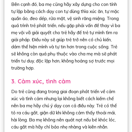
Bên cạnh đó, ba mẹ cũng hãy xây dựng cho con tính
tự lập bằng cách dạy con tự dùng thìa xúc ăn, tự mặc
quần áo, đeo dép, rửa mặt, vệ sinh răng miệng. Trong
quá trình trẻ phát triển, nếu gặp phải vấn đề thay vì ba
mẹ vội vã giải quyết cho trẻ hãy để trẻ tự mình tìm ra
giải pháp. Điều này sẽ giúp trẻ trở nên có chủ kiến,
dám thể hiện mình và tự tin hơn trong cuộc sống. Trẻ
sẽ không còn quá phụ thuộc vào cha mẹ mà sẽ phát
triển tư duy, độc lập hơn, không hoảng sợ trước mọi
trường hợp.
3. Cảm xúc, tình cảm
Do trẻ cũng đang trong giai đoạn phát triển về cảm
xúc và tình cảm nhưng lại không biết cách kiềm chế
nên ba mẹ hãy chú ý dạy con cả điều này. Trẻ có thể
tỏ ra cáu gắt, giận dữ khi không cảm thấy thoải mái,
hài lòng. Ba mẹ không nên quát nạt nếu bé khóc lóc,
cáu gắt mà hãy chỉ bảo nhẹ nhàng và kiên nhẫn.