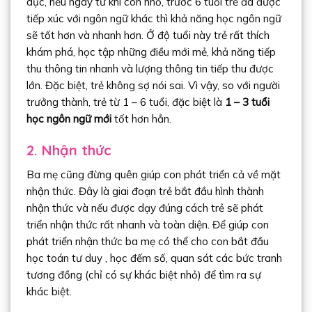
dục, nếu ngay từ khi còn nhỏ, trước 6 tuổi trẻ đã được
tiếp xúc với ngôn ngữ khác thì khả năng học ngôn ngữ
sẽ tốt hơn và nhanh hơn. Ở độ tuổi này trẻ rất thích
khám phá, học tập những điều mới mẻ, khả năng tiếp
thu thông tin nhanh và lượng thông tin tiếp thu được
lớn. Đặc biệt, trẻ không sợ nói sai. Vì vậy, so với người
trưởng thành, trẻ từ 1 – 6 tuổi, đặc biệt là
1 – 3 tuổi
học ngôn ngữ mới
tốt hơn hẳn.
2. Nhận thức
Ba mẹ cũng đừng quên giúp con phát triển cả về mặt
nhận thức. Đây là giai đoạn trẻ bắt đầu hình thành
nhận thức và nếu được dạy đúng cách trẻ sẽ phát
triển nhận thức rất nhanh và toàn diện. Để giúp con
phát triển nhận thức ba mẹ có thể cho con bắt đầu
học toán tư duy , học đếm số, quan sát các bức tranh
tương đồng (chỉ có sự khác biệt nhỏ) để tìm ra sự
khác biệt.