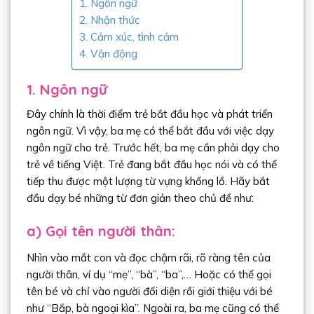
1. Ngôn ngữ
2. Nhận thức
3. Cảm xúc, tình cảm
4. Vận động
1. Ngôn ngữ
Đây chính là thời điểm trẻ bắt đầu học và phát triển
ngôn ngữ. Vì vậy, ba mẹ có thể bắt đầu với việc dạy
ngôn ngữ cho trẻ. Trước hết, ba mẹ cần phải dạy cho
trẻ về tiếng Việt. Trẻ đang bắt đầu học nói và có thể
tiếp thu được một lượng từ vựng khổng lồ. Hãy bắt
đầu dạy bé những từ đơn giản theo chủ đề như:
a) Gọi tên người thân:
Nhìn vào mắt con và đọc chậm rãi, rõ ràng tên của
người thân, ví dụ “mẹ”, “bà”, “ba”,… Hoặc có thể gọi
tên bé và chỉ vào người đối diện rồi giới thiệu với bé
như “Bắp, bà ngoại kìa”. Ngoài ra, ba mẹ cũng có thể