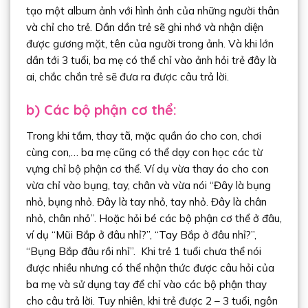
tạo một album ảnh với hình ảnh của những người thân
và chỉ cho trẻ. Dần dần trẻ sẽ ghi nhớ và nhận diện
được gương mặt, tên của người trong ảnh. Và khi lớn
dần tới 3 tuổi, ba mẹ có thể chỉ vào ảnh hỏi trẻ đây là
ai, chắc chắn trẻ sẽ đưa ra được câu trả lời.
b) Các bộ phận cơ thể:
Trong khi tắm, thay tã, mặc quần áo cho con, chơi
cùng con,… ba mẹ cũng có thể dạy con học các từ
vựng chỉ bộ phận cơ thể. Ví dụ vừa thay áo cho con
vừa chỉ vào bụng, tay, chân và vừa nói “Đây là bụng
nhỏ, bụng nhỏ. Đây là tay nhỏ, tay nhỏ. Đây là chân
nhỏ, chân nhỏ”. Hoặc hỏi bé các bộ phận cơ thể ở đâu,
ví dụ “Mũi Bắp ở đâu nhỉ?”, “Tay Bắp ở đâu nhỉ?”,
“Bụng Bắp đâu rồi nhỉ”. Khi trẻ 1 tuổi chưa thể nói
được nhiều nhưng có thể nhận thức được câu hỏi của
ba mẹ và sử dụng tay để chỉ vào các bộ phận thay
cho câu trả lời. Tuy nhiên, khi trẻ được 2 – 3 tuổi, ngôn