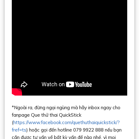
*Ngoài ra, đừng ngại ngùng mà hãy inbox ngay cho
fanpage Que thử thai QuickStick
(
https://www.facebook.com/quethuthaiquickstick/?
fref=ts
) hoặc gọi đến hotline 079 9922 888 nếu bạn
cần được tư vấn về bất kỳ vấn đề nào nhé, vì mọi