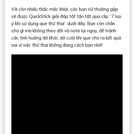
Và còn nhiều thắc mắc khác các bạn nữ thường gặp
sẽ được QuickStick giải đáp tất tần tật qua clip “7 lưu
ý khi sử dụng que thử thai” dưới đây. Bạn còn chần
chừ gì mà không theo dõi và note lại ngay, để tránh
các tình huống dở khóc dở cười khi que cho ra kết quả
sai vì việc thử thai không đúng cách bạn nhé!