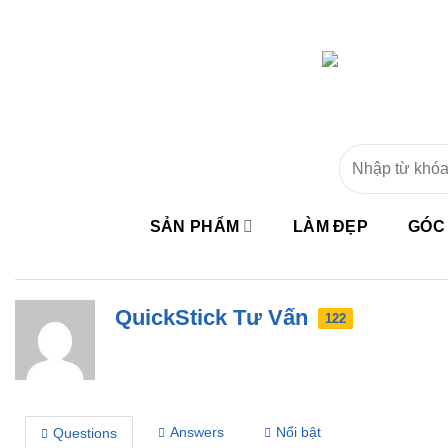
SẢN PHẨM
LÀM ĐẸP
GÓC
QuickStick Tư Vấn
122
Answers
Nổi bật
Questions