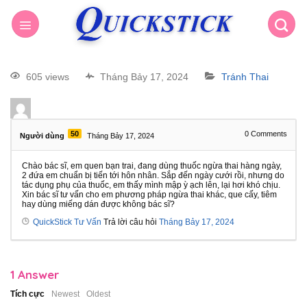
605 views
Tháng Bảy 17, 2024
Tránh Thai
50
0
Comments
Người dùng
Tháng Bảy 17, 2024
Chào bác sĩ, em quen bạn trai, đang dùng thuốc ngừa thai hàng ngày,
2 đứa em chuẩn bị tiến tới hôn nhân. Sắp đến ngày cưới rồi, nhưng do
tác dụng phụ của thuốc, em thấy mình mập ỳ ạch lên, lại hơi khó chịu.
Xin bác sĩ tư vấn cho em phương pháp ngừa thai khác, que cấy, tiêm
hay dùng miếng dán được không bác sĩ?
QuickStick Tư Vấn
Trả lời câu hỏi
Tháng Bảy 17, 2024
1
Answer
Tích cực
Newest
Oldest