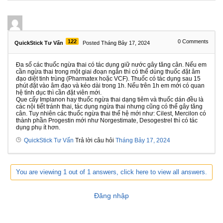
122
0
Comments
QuickStick Tư Vấn
Posted Tháng Bảy 17, 2024
Đa số các thuốc ngừa thai có tác dụng giữ nước gây tăng cân. Nếu em
cần ngừa thai trong một giai đoạn ngắn thì có thể dùng thuốc đặt âm
đạo diệt tinh trùng (Pharmatex hoặc VCF). Thuốc có tác dụng sau 15
phút đặt vào âm đạo và kéo dài trong 1h. Nếu trên 1h em mới có quan
hệ tình dục thì cần đặt viên mới.
Que cấy Implanon hay thuốc ngừa thai dạng tiêm và thuốc dán đều là
các nội tiết tránh thai, tác dụng ngừa thai nhưng cũng có thể gây tăng
cân. Tuy nhiên các thuốc ngừa thai thế hệ mới như: Cilest, Mercilon có
thành phần Progestin mới như Norgestimate, Desogestrel thì có tác
dụng phụ ít hơn.
QuickStick Tư Vấn
Trả lời câu hỏi
Tháng Bảy 17, 2024
You are viewing 1 out of 1 answers, click here to view all answers.
Đăng nhập