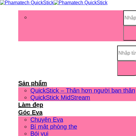
Sản phẩm
QuickStick – Thân hơn người bạn thân
QuickStick MidStream
Làm đẹp
Góc Eva
Chuyện Eva
Bí mật phòng the
Bói vui