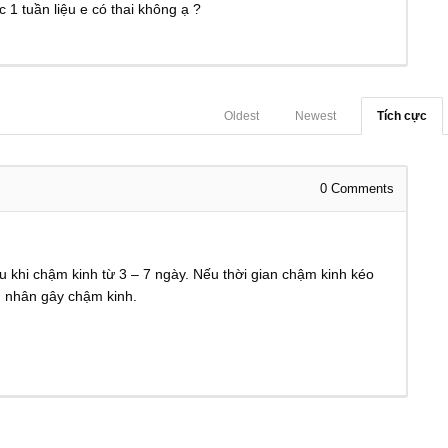
1 tuần liệu e có thai không ạ ?
Oldest
Newest
Tích cực
0
Comments
au khi chậm kinh từ 3 – 7 ngày. Nếu thời gian chậm kinh kéo
ên nhân gây chậm kinh.