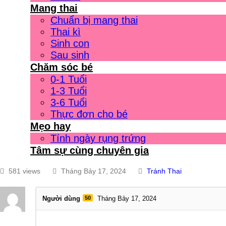
Mang thai
Chuẩn bị mang thai
Thai kì
Sinh con
Sau sinh
Chăm sóc bé
0-1 Tuổi
1-3 Tuổi
3-6 Tuổi
Thực đơn cho bé
Mẹo hay
Tính ngày rụng trứng
Tâm sự cùng chuyên gia
581 views
Tháng Bảy 17, 2024
Tránh Thai
Người dùng
50
Tháng Bảy 17, 2024