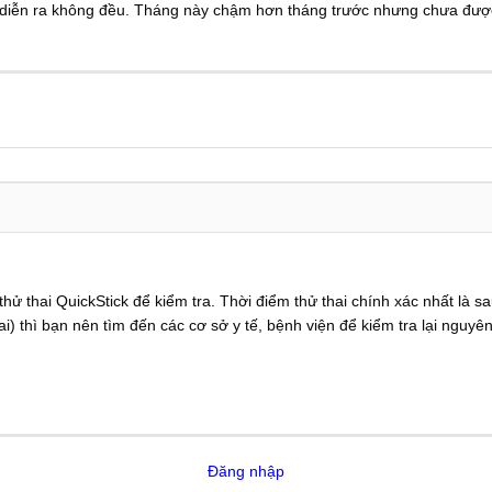
m diễn ra không đều. Tháng này chậm hơn tháng trước nhưng chưa được 
hử thai QuickStick để kiểm tra. Thời điểm thử thai chính xác nhất là s
ai) thì bạn nên tìm đến các cơ sở y tế, bệnh viện để kiểm tra lại nguy
Đăng nhập